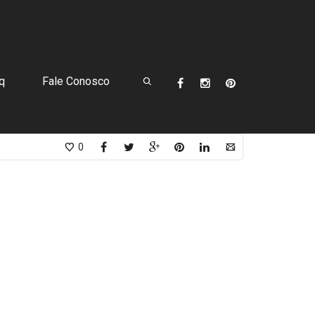
q
Fale Conosco
0