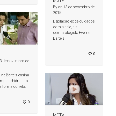
MGTV
By
on
13 de novembro de
2015
Depilação exige cuidados
com a pele, diz
dermatologista Eveline
Bartels.
0
3 de novembro de
line Bartels ensina
mpar e hidratar o
e forma correta.
0
MGTV