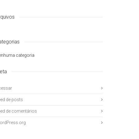
rquivos
ategorias
enhuma categoria
eta
cessar
ed de posts
ed de comentários
ordPress.org