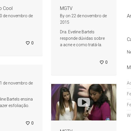
o Cool
MGTV
A
0 de novembro de
By
on
22 de novembro de
2015
Dra. Eveline Bartels
responde dúvidas sobre
C
0
a acne e como tratá-la.
N
0
M
1 de novembro de
A
Fe
line Bartels ensina
Fe
zer esfoliação.
W
0