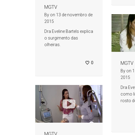
MGTV
By
on
13 de novembro de
2015
Dra Eveline Bartels explica
o surgimento das
olheiras.
0
MGTV
By
on
1
2015
Dra Eve
como li
rosto d
MGTV