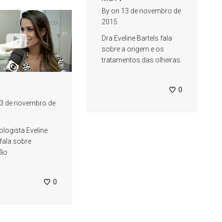
By
on
13 de novembro de
2015
Dra Eveline Bartels fala
sobre a origem e os
tratamentos das olheiras.
0
3 de novembro de
logista Eveline
 fala sobre
ção
0