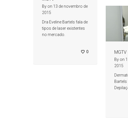
By
on
13 de novembro de
2015
Dra Eveline Bartels fala de
tipos de laser existentes
no mercado.
0
MGTV
By
on
1
2015
Dermato
Bartels
Depila