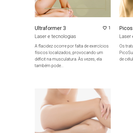
Ultraformer 3
Picos
1
Laser e tecnologias
Laser 
A flacidez ocorre por falta de exercícios
Os tra
físicos localizados, provocando um
PicoSu
déficit na musculatura. Às vezes, ela
de célu
também pode...